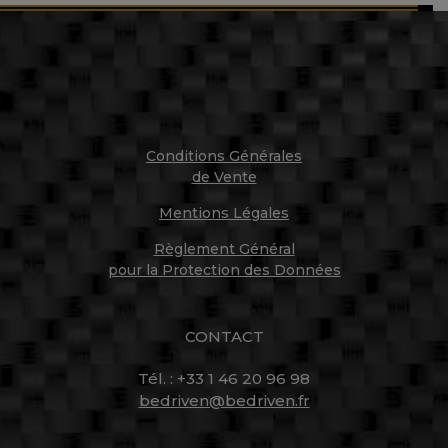
previous
next
post:
post:
Conditions Générales
de Vente
Mentions Légales
Règlement Général
pour la Protection des Données
CONTACT
Tél. : +33 1 46 20 96 98
bedriven@bedriven.fr