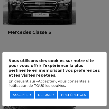
Mercedes Classe S
Mercedes Classe S
Nous utilisons des cookies sur notre site
Berline
pour vous offrir l'expérience la plus
3 passagers
pertinente en mémorisant vos préférences
et les visites répétées.
En cliquant sur «Accepter», vous consentez à
l'utilisation de TOUS les cookies.
ACCEPTER
REFUSER
PRÉFÉRENCES