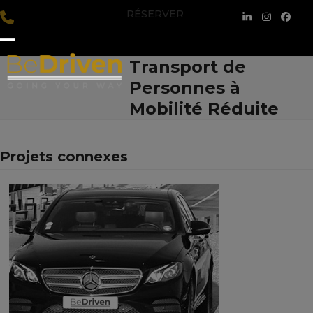
Skip
RÉSERVER
LinkedIn
Instagra
Face
to
content
Open
Close
Transport de
mobile
mobile
Personnes à
menu
menu
Mobilité Réduite
Projets connexes