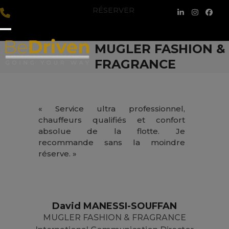
Skip
RÉSERVER
LinkedIn
Instagra
Face
to
content
Open
Close
MUGLER FASHION &
mobile
mobile
FRAGRANCE
menu
menu
« Service ultra professionnel,
chauffeurs qualifiés et confort
absolue de la flotte. Je
recommande sans la moindre
réserve. »
David MANESSI-SOUFFAN
MUGLER FASHION & FRAGRANCE