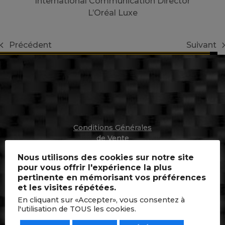
International Communication Director
L’Oréal Luxe
Précédent
Suivant
previous
next
post:
post:
Conditions Générales
de Vente
Mentions Légales
Nous utilisons des cookies sur notre site
pour vous offrir l'expérience la plus
Règlement Général
pertinente en mémorisant vos préférences
pour la Protection des Données
et les visites répétées.
En cliquant sur «Accepter», vous consentez à
l'utilisation de TOUS les cookies.
CONTACT