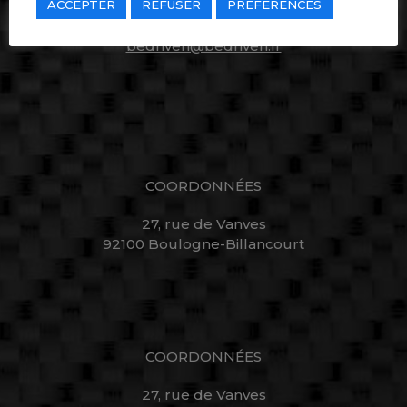
ACCEPTER
REFUSER
PRÉFÉRENCES
Tél. : +33 1 46 20 96 98
bedriven@bedriven.fr
COORDONNÉES
27, rue de Vanves
92100 Boulogne-Billancourt
COORDONNÉES
27, rue de Vanves