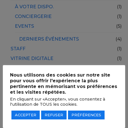
À VOTRE DISPO.
(1)
CONCIERGERIE
(1)
EVENTS
(5)
DERNIERS ÉVÉNEMENTS
(4)
STAFF
(1)
VITRINE DIGITALE
(1)
Nous utilisons des cookies sur notre site
COMMENTAIRES RÉCENTS
pour vous offrir l'expérience la plus
pertinente en mémorisant vos préférences
et les visites répétées.
NICO
dans
ÉQUIPE BE DRIVEN : VALEURS,
En cliquant sur «Accepter», vous consentez à
EXPERTISE, MEET & GREET
l'utilisation de TOUS les cookies.
ACCEPTER
REFUSER
PRÉFÉRENCES