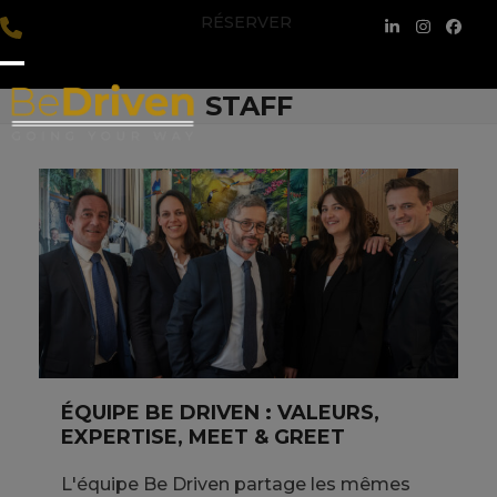
Skip
RÉSERVER
LinkedIn
Instagra
Face
to
content
Open
Close
STAFF
mobile
mobile
menu
menu
ÉQUIPE BE DRIVEN : VALEURS,
EXPERTISE, MEET & GREET
L'équipe Be Driven partage les mêmes