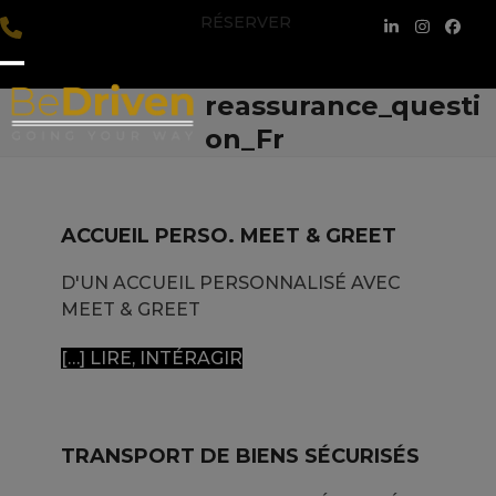
Skip
RÉSERVER
LinkedIn
Instagra
Face
to
content
Open
Close
reassurance_questi
mobile
mobile
on_Fr
menu
menu
ACCUEIL PERSO. MEET & GREET
D'UN ACCUEIL PERSONNALISÉ AVEC
MEET & GREET
[…] LIRE, INTÉRAGIR
TRANSPORT DE BIENS SÉCURISÉS