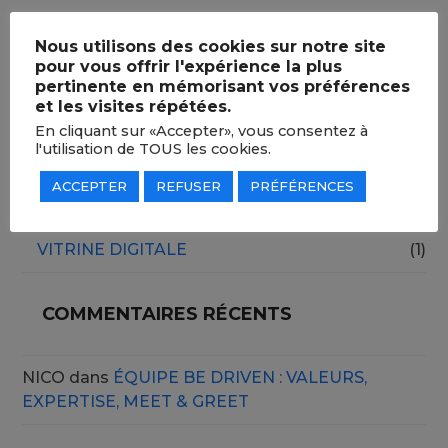
SERVICES
(7)
Nous utilisons des cookies sur notre site
pour vous offrir l'expérience la plus
À VOTRE DISPO.
(1)
pertinente en mémorisant vos préférences
CONCIERGERIE
(1)
et les visites répétées.
En cliquant sur «Accepter», vous consentez à
EVENTS
(5)
l'utilisation de TOUS les cookies.
DERNIERS ÉVÉNEMENTS
(4)
ACCEPTER
REFUSER
PRÉFÉRENCES
STAFF
(1)
VITRINE DIGITALE
(1)
COMMENTAIRES RÉCENTS
NICO
dans
ÉQUIPE BE DRIVEN : VALEURS,
EXPERTISE, MEET & GREET