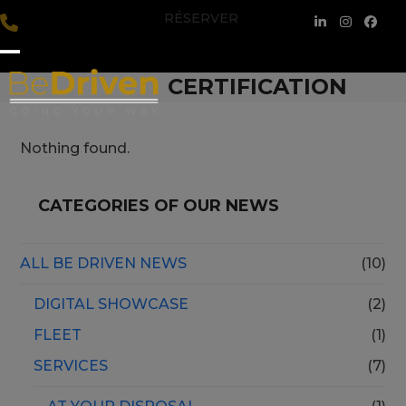
Skip
RÉSERVER
LinkedIn
Instagra
Face
to
content
Open
Close
CERTIFICATION
mobile
mobile
menu
menu
Nothing found.
CATEGORIES OF OUR NEWS
ALL BE DRIVEN NEWS
(10)
DIGITAL SHOWCASE
(2)
FLEET
(1)
SERVICES
(7)