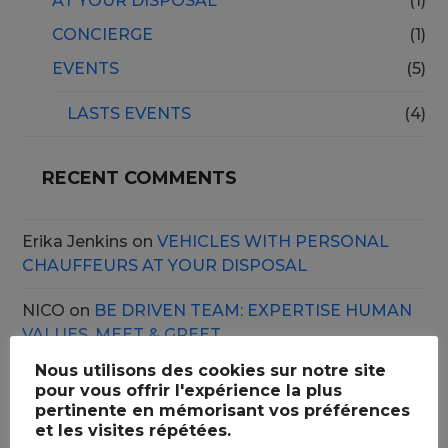
AT YOUR DISPOSAL
(1)
CONCIERGE
(1)
EVENTS
(5)
LASTS EVENTS
(4)
RECENT COMMENTS
Erika Jenkins
on
VEHICLES WITH PERSONAL
CHAUFFEURS AT YOUR DISPOSAL
NICO
on
BE DRIVEN TEAM: EXPERTISE HUMAN
VALUES, MEET & GREET
Nous utilisons des cookies sur notre site
pour vous offrir l'expérience la plus
pertinente en mémorisant vos préférences
et les visites répétées.